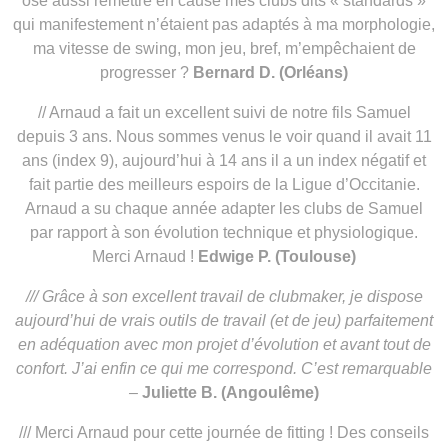
osé aussi remettre en cause mes clubs dits « standards »
qui manifestement n’étaient pas adaptés à ma morphologie,
ma vitesse de swing, mon jeu, bref, m’empêchaient de
progresser ?
Bernard D. (Orléans)
// Arnaud a fait un excellent suivi de notre fils Samuel
depuis 3 ans. Nous sommes venus le voir quand il avait 11
ans (index 9), aujourd’hui à 14 ans il a un index négatif et
fait partie des meilleurs espoirs de la Ligue d’Occitanie.
Arnaud a su chaque année adapter les clubs de Samuel
par rapport à son évolution technique et physiologique.
Merci Arnaud !
Edwige P. (Toulouse)
/// Grâce à son excellent travail de clubmaker, je dispose
aujourd’hui de vrais outils de travail (et de jeu) parfaitement
en adéquation avec mon projet d’évolution et avant tout de
confort. J’ai enfin ce qui me correspond. C’est remarquable
–
Juliette B. (Angoulême)
/// Merci Arnaud pour cette journée de fitting ! Des conseils