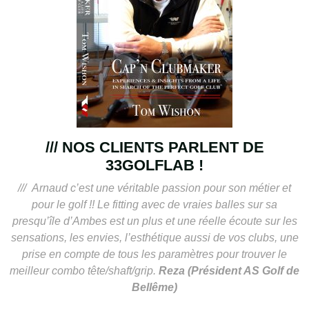
/// NOS CLIENTS PARLENT DE
33GOLFLAB !
/// Arnaud c’est une véritable passion pour son métier et
pour le golf !! Le fitting avec de vraies balles sur sa
presqu’île d’Ambes est un plus et une réelle écoute sur les
sensations, les envies, l’esthétique aussi de vos clubs, une
prise en compte de tous les paramètres pour trouver le
meilleur combo tête/shaft/grip.
Reza (Président AS Golf de
Bellême)