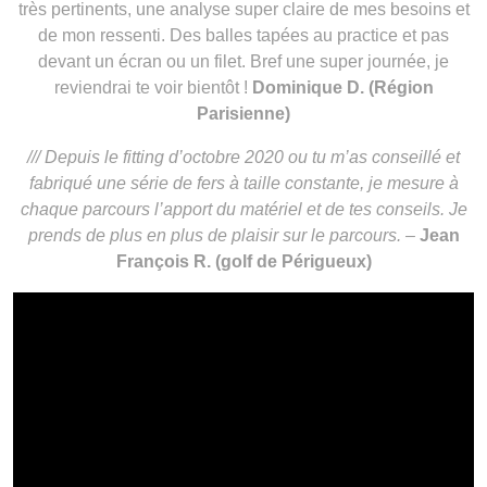
très pertinents, une analyse super claire de mes besoins et
de mon ressenti. Des balles tapées au practice et pas
devant un écran ou un filet. Bref une super journée, je
reviendrai te voir bientôt !
Dominique D. (Région
Parisienne)
/// Depuis le fitting d’octobre 2020 ou tu m’as conseillé et
fabriqué une série de fers à taille constante, je mesure à
chaque parcours l’apport du matériel et de tes conseils. Je
prends de plus en plus de plaisir sur le parcours.
–
Jean
François R. (golf de Périgueux)