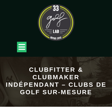
Skip
to
content
Open
Button
CLUBFITTER &
CLUBMAKER
INDÉPENDANT – CLUBS DE
GOLF SUR-MESURE