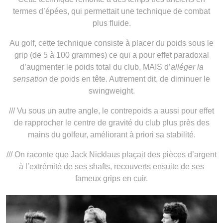
termes d’épées, qui permettait une technique de combat
plus fluide.
Au golf, cette technique consiste à placer du poids sous le
grip (de 5 à 100 grammes) ce qui a pour effet paradoxal
d’augmenter le poids total du club, MAIS d’
alléger la
sensation
de poids en tête. Autrement dit, de diminuer le
swingweight.
/// Vu sous un autre angle, le contrepoids a aussi pour effet
de rapprocher le centre de gravité du club plus près des
mains du golfeur, améliorant à priori sa stabilité.
/// On raconte que Jack Nicklaus plaçait des pièces d’argent
à l’extrémité de ses shafts, recouverts ensuite de ses
fameux grips en cuir.