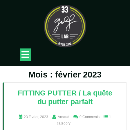
Skip
to
content
Open
Button
Mois :
février 2023
FITTING PUTTER / La quête
du putter parfait
23 février, 2023
Arnaud
0 Comments
1
category