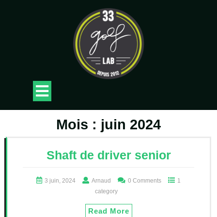
Skip
to
content
Open
Button
Mois :
juin 2024
Shaft de driver senior
3 juin, 2024
Arnaud
0 Comments
1
category
Read More