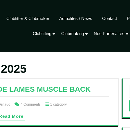
Clubfitter & Clubmaker
Actualités / News
Contact
P
Clubfitting
Clubmaking
Nos Partenaires
 2025
DE LAMES MUSCLE BACK
Arnaud
4 Comments
1 category
Read More