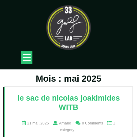
Skip
to
content
Open
Button
Mois :
mai 2025
le sac de nicolas joakimides
WITB
21 mai, 2025
Arnaud
0 Comments
1
category