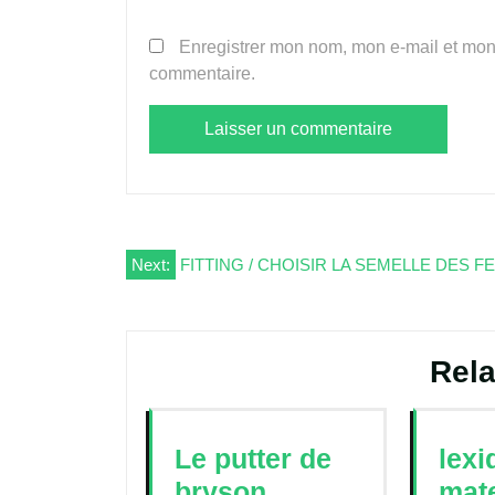
Enregistrer mon nom, mon e-mail et mon
commentaire.
Navigation
Next:
FITTING / CHOISIR LA SEMELLE DES F
de
l’article
Rela
Le putter de
lexi
bryson
mate