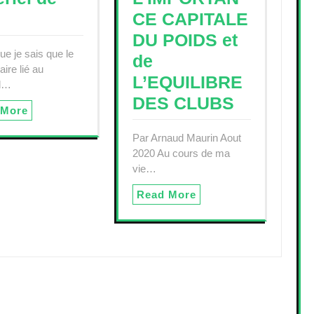
CE CAPITALE
DU POIDS et
ue je sais que le
de
ire lié au
L’EQUILIBRE
el…
DES CLUBS
 More
Par Arnaud Maurin Aout
2020 Au cours de ma
vie…
Read More