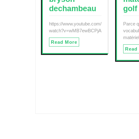
dechambeau
golf
https://www.youtube.com/
Parce q
watch?v=wMB7ewBCPjA
vocabula
matéri
Read More
Read