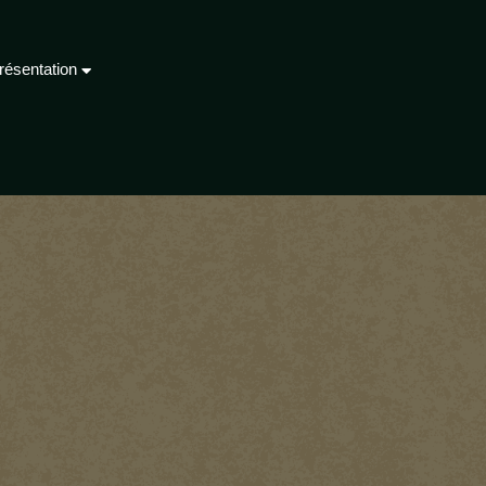
résentation
S