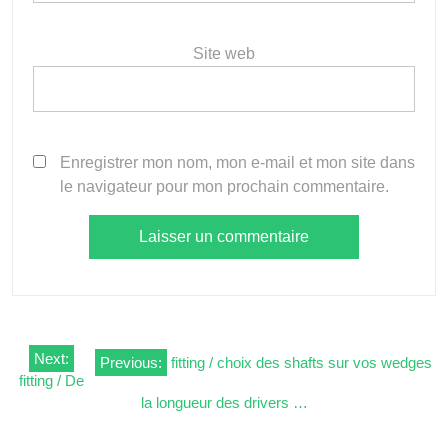
Site web
Enregistrer mon nom, mon e-mail et mon site dans
le navigateur pour mon prochain commentaire.
Navigation
Next:
Previous:
fitting / choix des shafts sur vos wedges
fitting / De
de
la longueur des drivers …
l’article