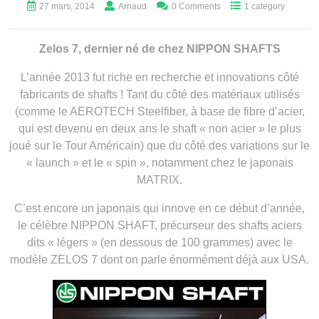
27 mars, 2014
Arnaud
0 Comments
1 category
Zelos 7, dernier né de chez NIPPON SHAFTS
L’année 2013 fut riche en recherche et innovations côté
fabricants de shafts ! Tant du côté des matériaux utilisés
(comme le AEROTECH Steelfiber, à base de fibre d’acier,
qui est devenu en deux ans le shaft « non acier » le plus
joué sur le Tour Américain) que du côté des variations sur le
« launch » et le « spin », notamment chez le japonais
MATRIX.
C’est encore un japonais qui innove en ce début d’année,
le célèbre NIPPON SHAFT, précurseur des shafts aciers
dits « légers » (en dessous de 100 grammes) avec le
modèle ZELOS 7 dont on parle énormément déjà aux USA.