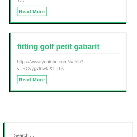
?…
Read More
fitting golf petit gabarit
https://www.youtube.com/watch?
v=RCyyg7fnwkI&t=10s
Read More