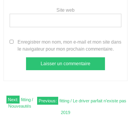
Site web
Enregistrer mon nom, mon e-mail et mon site dans
le navigateur pour mon prochain commentaire.
Navigation
Next:
fitting /
Previous:
fitting / Le driver parfait n’existe pas
Nouveautés
de
2019
l’article