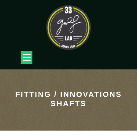
Skip
to
content
Open
Button
FITTING / INNOVATIONS
SHAFTS