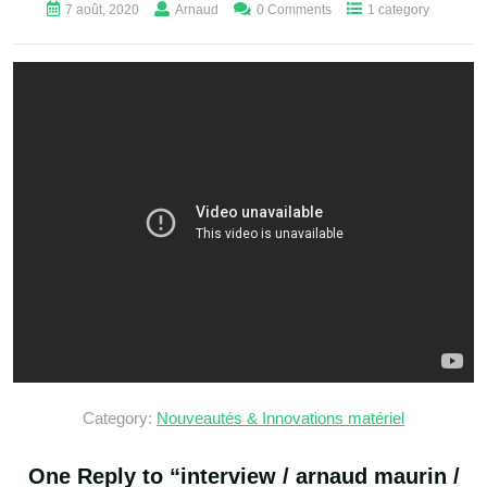
7 août, 2020
Arnaud
0 Comments
1 category
Category:
Nouveautés & Innovations matériel
One Reply to “
interview / arnaud maurin /