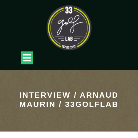
Skip
to
content
Open
Button
INTERVIEW / ARNAUD
MAURIN / 33GOLFLAB