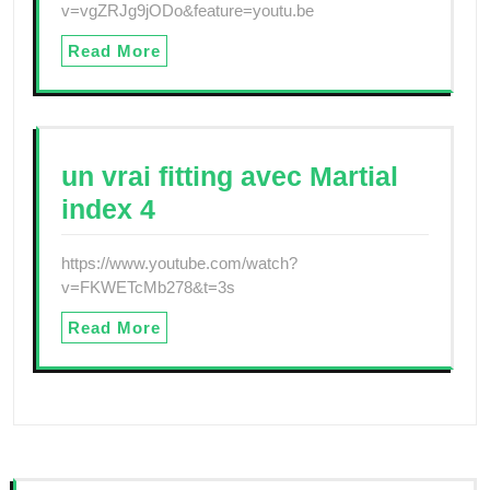
v=vgZRJg9jODo&feature=youtu.be
Read More
un vrai fitting avec Martial
index 4
https://www.youtube.com/watch?
v=FKWETcMb278&t=3s
Read More