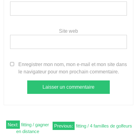
Site web
Enregistrer mon nom, mon e-mail et mon site dans
le navigateur pour mon prochain commentaire.
Navigation
Next:
fitting / gagner
Previous:
fitting / 4 familles de golfeurs
en distance
de