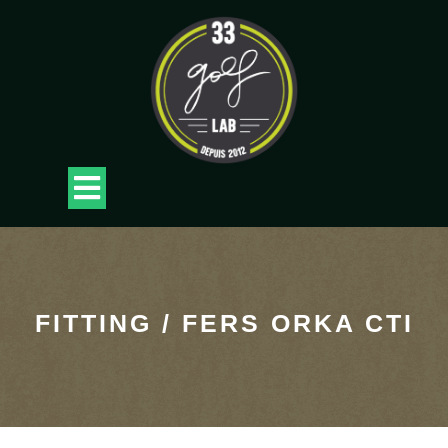
Skip
to
content
Open
Button
FITTING / FERS ORKA CTI