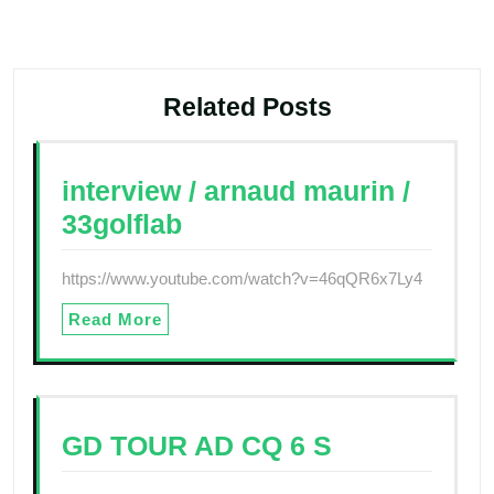
l’article
Related Posts
interview / arnaud maurin /
33golflab
https://www.youtube.com/watch?v=46qQR6x7Ly4
Read More
GD TOUR AD CQ 6 S