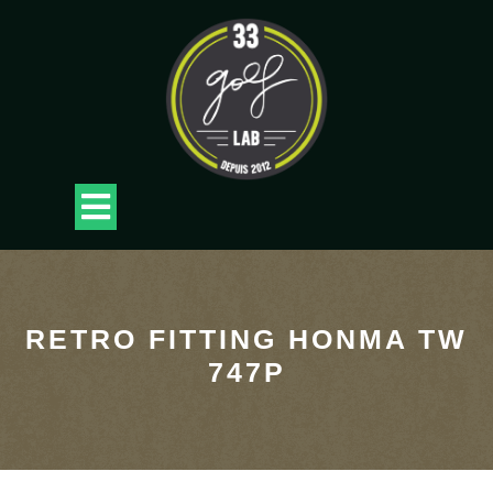
Skip
to
content
Open
Button
RETRO FITTING HONMA TW
747P