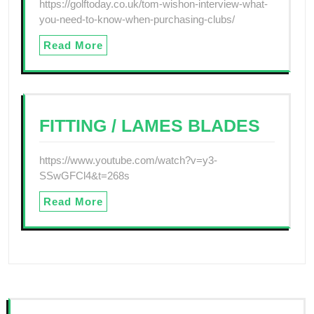
https://golftoday.co.uk/tom-wishon-interview-what-
you-need-to-know-when-purchasing-clubs/
Read More
FITTING / LAMES BLADES
https://www.youtube.com/watch?v=y3-
SSwGFCl4&t=268s
Read More