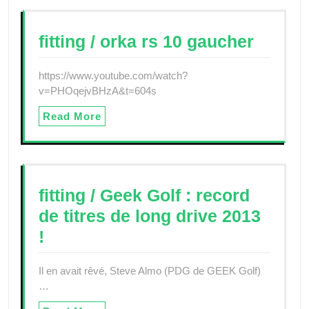
fitting / orka rs 10 gaucher
https://www.youtube.com/watch?
v=PHOqejvBHzA&t=604s
Read More
fitting / Geek Golf : record
de titres de long drive 2013
!
Il en avait rêvé, Steve Almo (PDG de GEEK Golf)
…