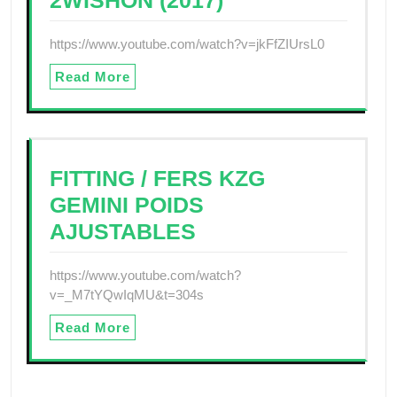
https://www.youtube.com/watch?v=jkFfZIUrsL0
Read More
FITTING / FERS KZG
GEMINI POIDS
AJUSTABLES
https://www.youtube.com/watch?
v=_M7tYQwIqMU&t=304s
Read More