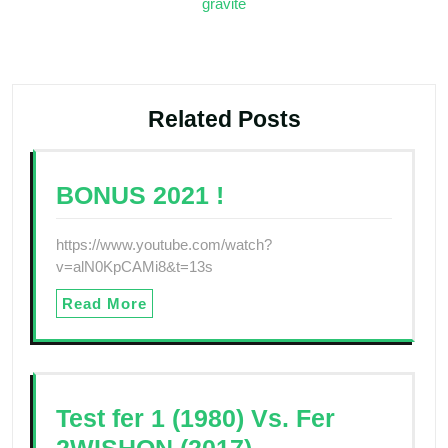
gravité
l’article
Related Posts
BONUS 2021 !
https://www.youtube.com/watch?
v=alN0KpCAMi8&t=13s
Read More
Test fer 1 (1980) Vs. Fer
2WISHON (2017)