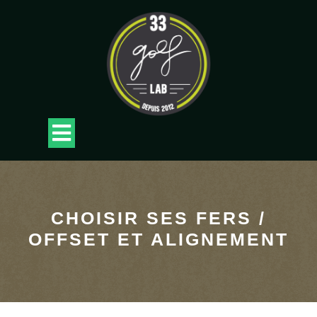
Skip
to
content
Open
Button
CHOISIR SES FERS /
OFFSET ET ALIGNEMENT