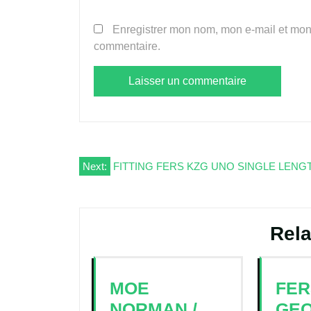
Enregistrer mon nom, mon e-mail et mon
commentaire.
Navigation
Next:
FITTING FERS KZG UNO SINGLE LENG
de
l’article
Rela
MOE
FER
NORMAN /
GEO