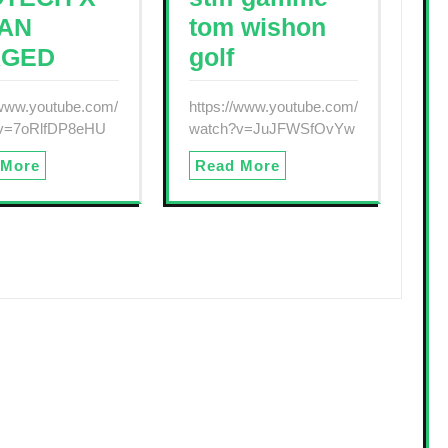
AN
tom wishon
RGED
golf
/www.youtube.com/
https://www.youtube.com/
v=7oRlfDP8eHU
watch?v=JuJFWSfOvYw
 More
Read More