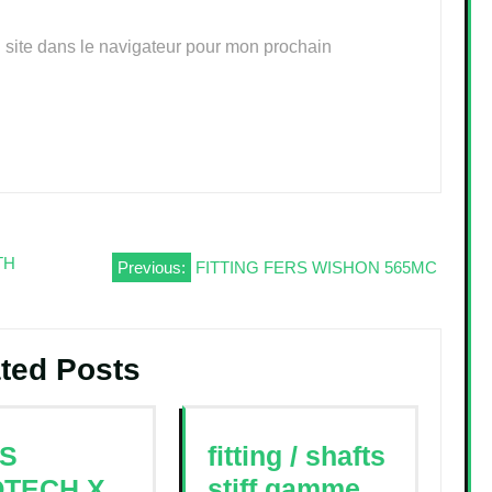
 site dans le navigateur pour mon prochain
TH
Previous:
FITTING FERS WISHON 565MC
ted Posts
S
fitting / shafts
TECH X
stiff gamme