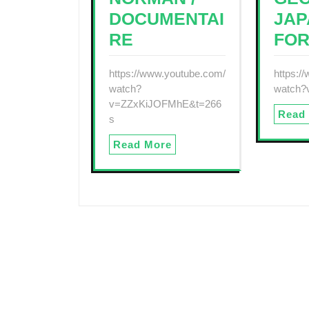
DOCUMENTAI
JAP
RE
FO
https://www.youtube.com/
https:/
watch?
watch?
v=ZZxKiJOFMhE&t=266
Read
s
Read More