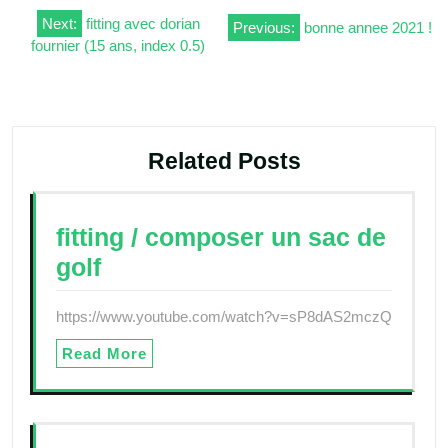
Navigation
Next:
fitting avec dorian
Previous:
bonne annee 2021 !
fournier (15 ans, index 0.5)
de
l’article
Related Posts
fitting / composer un sac de
golf
https://www.youtube.com/watch?v=sP8dAS2mczQ
Read More