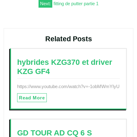
Next:
fitting de putter partie 1
l’article
Related Posts
hybrides KZG370 et driver
KZG GF4
https://www.youtube.com/watch?v=-1obMWmYIyU
Read More
GD TOUR AD CQ 6 S