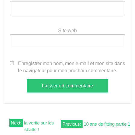
Site web
Enregistrer mon nom, mon e-mail et mon site dans
le navigateur pour mon prochain commentaire.
Navigation
Next:
la verite sur les
Previous:
10 ans de fitting partie 1
shafts !
de