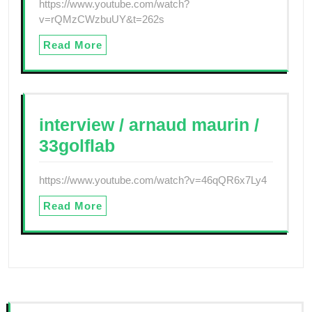
https://www.youtube.com/watch?
v=rQMzCWzbuUY&t=262s
Read More
interview / arnaud maurin /
33golflab
https://www.youtube.com/watch?v=46qQR6x7Ly4
Read More