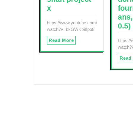
x
four
ans,
https://www.youtube.com/
0.5)
watch?v=bkGWKb8Ipo8
Read More
https:/
watch?
Read