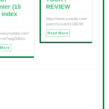
nier (15
REVIEW
 index
https://www.youtube.com/
watch?v=LdcKCj3lCHE
Read More
/www.youtube.com/
v=wTxpgZkB2Is
 More