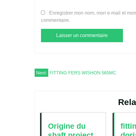
Enregistrer mon nom, mon e-mail et mon
commentaire.
Navigation
Next:
FITTING FERS WISHON 565MC
de
l’article
Rela
Origine du
fitt
shaft project
dori